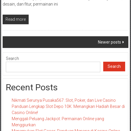
desain, dan fitur, permainan ini
Read more
Posts
Newer posts
navigation
Search
Search
Recent Posts
Nikmati Serunya Pusaka567: Slot, Poker, dan Live Casino
Panduan Lengkap Slot Depo 10K: Menangkan Hadiah Besar di
Casino Online!
Menggali Peluang Jackpot: Permainan Online yang
Menggiurkan