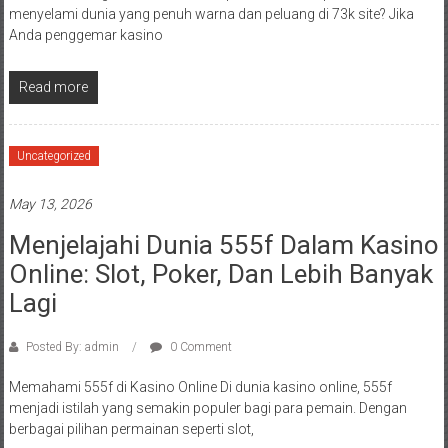
menyelami dunia yang penuh warna dan peluang di 73k site? Jika
Anda penggemar kasino
Read more
Uncategorized
May 13, 2026
Menjelajahi Dunia 555f Dalam Kasino
Online: Slot, Poker, Dan Lebih Banyak
Lagi
Posted By: admin
0 Comment
Memahami 555f di Kasino Online Di dunia kasino online, 555f
menjadi istilah yang semakin populer bagi para pemain. Dengan
berbagai pilihan permainan seperti slot,