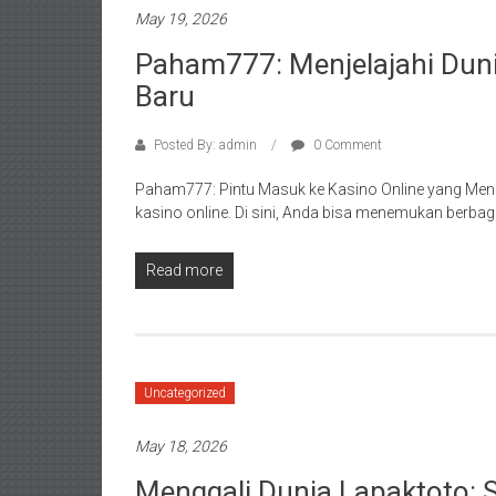
May 19, 2026
Paham777: Menjelajahi Dun
Baru
Posted By: admin
0 Comment
Paham777: Pintu Masuk ke Kasino Online yang Men
kasino online. Di sini, Anda bisa menemukan berba
Read more
Uncategorized
May 18, 2026
Menggali Dunia Lapaktoto: S