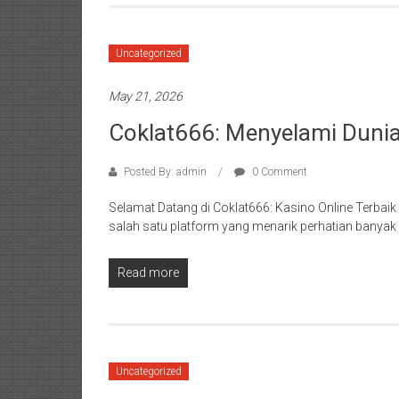
Uncategorized
May 21, 2026
Coklat666: Menyelami Dunia 
Posted By: admin
0 Comment
Selamat Datang di Coklat666: Kasino Online Terbaik
salah satu platform yang menarik perhatian banyak
Read more
Uncategorized