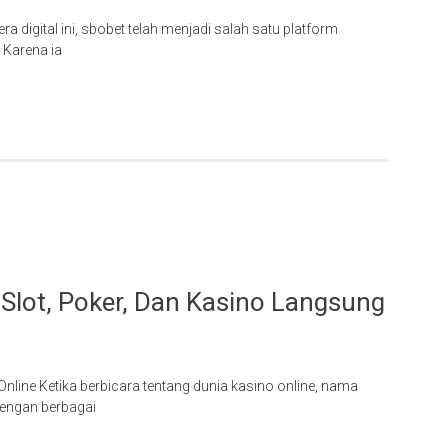
 digital ini, sbobet telah menjadi salah satu platform
 Karena ia
Slot, Poker, Dan Kasino Langsung
line Ketika berbicara tentang dunia kasino online, nama
engan berbagai