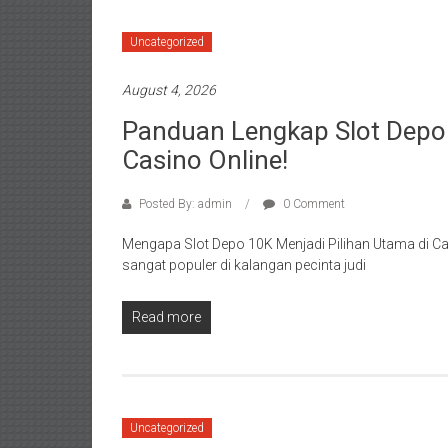
Uncategorized
August 4, 2026
Panduan Lengkap Slot Depo
Casino Online!
Posted By: admin
0 Comment
Mengapa Slot Depo 10K Menjadi Pilihan Utama di Ca
sangat populer di kalangan pecinta judi
Read more
Uncategorized