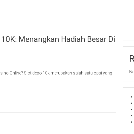
 10K: Menangkan Hadiah Besar Di
No
sino Online? Slot depo 10k merupakan salah satu opsi yang