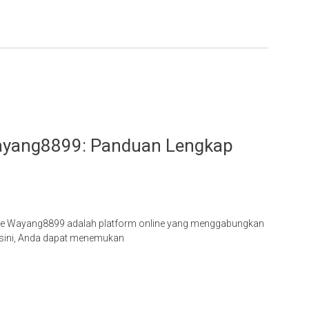
yang8899: Panduan Lengkap
ine Wayang8899 adalah platform online yang menggabungkan
 sini, Anda dapat menemukan