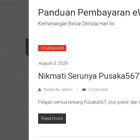
Skip
to
Panduan Pembayaran eW
content
Kemenangan Besar Dimulai Hari Ini
Uncategorized
August 5, 2026
Nikmati Serunya Pusaka567: 
Posted By: admin
0 Comment
Pelajari semua tentang Pusaka567, slot, poker, dan l
Read more