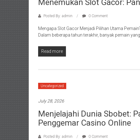
Menemukan Slot Gacor: Pan
Posted By: admin
0 Comment
Mengapa Slot Gacor Menjadi Pilihan Utama Pemain? S
Dalam beberapa tahun terakhir, banyak pemain yan
Read more
Uncategorized
July 28, 2026
Menjelajahi Dunia Sbobet: 
Penggemar Casino Online
Posted By: admin
0 Comment