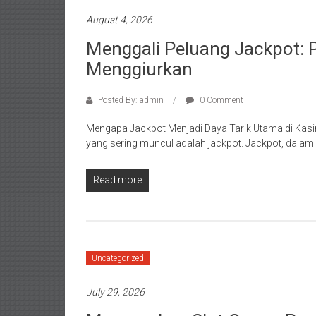
August 4, 2026
Menggali Peluang Jackpot: 
Menggiurkan
Posted By: admin
0 Comment
Mengapa Jackpot Menjadi Daya Tarik Utama di Kasino
yang sering muncul adalah jackpot. Jackpot, dalam
Read more
Uncategorized
July 29, 2026