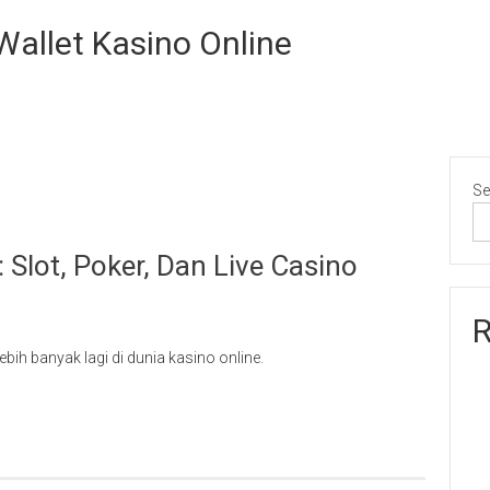
allet Kasino Online
Se
Slot, Poker, Dan Live Casino
R
ebih banyak lagi di dunia kasino online.