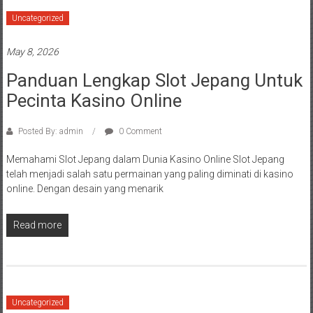
Uncategorized
May 8, 2026
Panduan Lengkap Slot Jepang Untuk
Pecinta Kasino Online
Posted By: admin
0 Comment
Memahami Slot Jepang dalam Dunia Kasino Online Slot Jepang
telah menjadi salah satu permainan yang paling diminati di kasino
online. Dengan desain yang menarik
Read more
Uncategorized