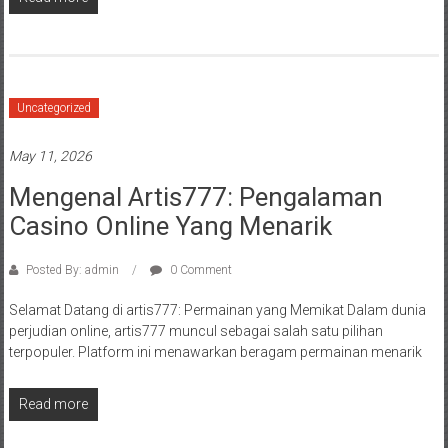
Uncategorized
May 11, 2026
Mengenal Artis777: Pengalaman
Casino Online Yang Menarik
Posted By: admin
0 Comment
Selamat Datang di artis777: Permainan yang Memikat Dalam dunia
perjudian online, artis777 muncul sebagai salah satu pilihan
terpopuler. Platform ini menawarkan beragam permainan menarik
Read more