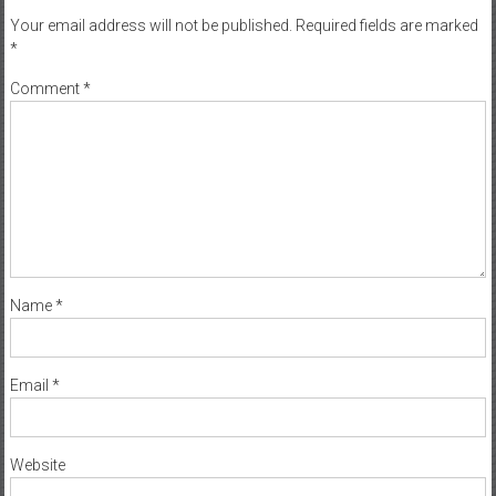
Your email address will not be published.
Required fields are marked
*
Comment
*
Name
*
Email
*
Website