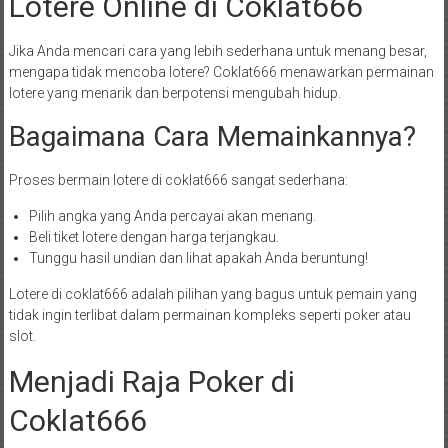
Lotere Online di Coklat666
Jika Anda mencari cara yang lebih sederhana untuk menang besar,
mengapa tidak mencoba lotere? Coklat666 menawarkan permainan
lotere yang menarik dan berpotensi mengubah hidup.
Bagaimana Cara Memainkannya?
Proses bermain lotere di coklat666 sangat sederhana:
Pilih angka yang Anda percayai akan menang.
Beli tiket lotere dengan harga terjangkau.
Tunggu hasil undian dan lihat apakah Anda beruntung!
Lotere di coklat666 adalah pilihan yang bagus untuk pemain yang
tidak ingin terlibat dalam permainan kompleks seperti poker atau
slot.
Menjadi Raja Poker di
Coklat666