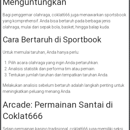
Menguntungkan
Bagi penggemar olahraga, coklat666 juga menawarkan sportsbook
yang komprehensif. Anda bisa bertaruh pada berbagai jenis
olahraga, mulai dari sepak bola, basket, hingga balap kuda.
Cara Bertaruh di Sportbook
Untuk memulai taruhan, Anda hanya perlu:
Pilih acara olahraga yang ingin Anda pertaruhkan.
Analisis statistik dan performa tim atau pemain.
Tentukan jumlah taruhan dan tempatkan taruhan Anda.
Melakukan analisis sebelum bertaruh adalah langkah penting untuk
meningkatkan peluang menang Anda.
Arcade: Permainan Santai di
Coklat666
Selain permainan kasino tradisional, coklat666 juga memiliki seksi