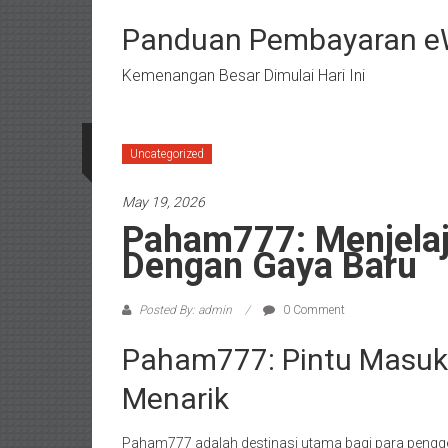
Skip
to
Panduan Pembayaran eW
content
Kemenangan Besar Dimulai Hari Ini
Uncategorized
May 19, 2026
Paham777: Menjelaj
Dengan Gaya Baru
Posted By: admin
0 Comment
Paham777: Pintu Masuk 
Menarik
Paham777 adalah destinasi utama bagi para pengge