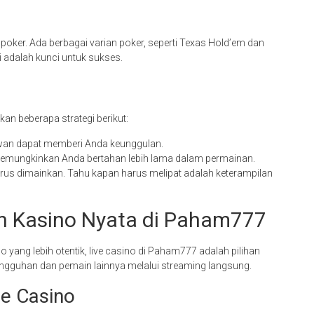
ker. Ada berbagai varian poker, seperti Texas Hold’em dan
 adalah kunci untuk sukses.
an beberapa strategi berikut:
awan dapat memberi Anda keunggulan.
memungkinkan Anda bertahan lebih lama dalam permainan.
us dimainkan. Tahu kapan harus melipat adalah keterampilan
n Kasino Nyata di Paham777
ang lebih otentik, live casino di Paham777 adalah pilihan
sungguhan dan pemain lainnya melalui streaming langsung.
ve Casino