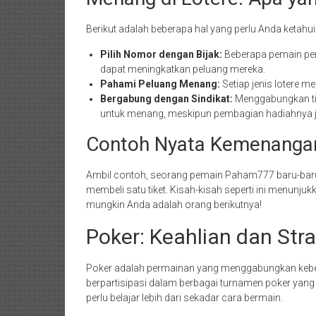
Berikut adalah beberapa hal yang perlu Anda ketahu
Pilih Nomor dengan Bijak:
Beberapa pemain per
dapat meningkatkan peluang mereka.
Pahami Peluang Menang:
Setiap jenis lotere m
Bergabung dengan Sindikat:
Menggabungkan ti
untuk menang, meskipun pembagian hadiahnya j
Contoh Nyata Kemenangan
Ambil contoh, seorang pemain Paham777 baru-baru 
membeli satu tiket. Kisah-kisah seperti ini menunj
mungkin Anda adalah orang berikutnya!
Poker: Keahlian dan Str
Poker adalah permainan yang menggabungkan keber
berpartisipasi dalam berbagai turnamen poker yan
perlu belajar lebih dari sekadar cara bermain.