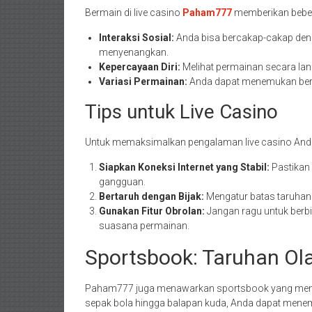
Bermain di live casino
Paham777
memberikan bebe
Interaksi Sosial:
Anda bisa bercakap-cakap deng
menyenangkan.
Kepercayaan Diri:
Melihat permainan secara lan
Variasi Permainan:
Anda dapat menemukan berbag
Tips untuk Live Casino
Untuk memaksimalkan pengalaman live casino Anda,
Siapkan Koneksi Internet yang Stabil:
Pastikan 
gangguan.
Bertaruh dengan Bijak:
Mengatur batas taruhan
Gunakan Fitur Obrolan:
Jangan ragu untuk berbi
suasana permainan.
Sportsbook: Taruhan Ol
Paham777 juga menawarkan sportsbook yang memun
sepak bola hingga balapan kuda, Anda dapat mene