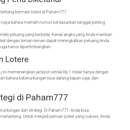
i tentang bermain lotere di Paham777:
caya bahwa memilih nomor berdasarkan tanggal penting
emiliki peluang yang berbeda. Kenali angka yang Anda mainkan.
ket dengan teman-teman dapat meningkatkan peluang Anda
uga harus dipertimbangkan.
 Lotere
ini memenangkan jackpot senilai Rp 1 miliar hanya dengan
ukkan bahwa keberuntungan bisa datang kapan saja, dan
ategi di Paham777
untungan dan strategi. Di Paham777, Anda bisa
g menantang. Untuk menjadi pemain poker yang sukses, Anda