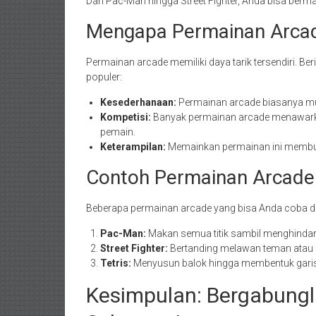
Dari Pac-Man hingga Street Fighter, Anda bisa ber
Mengapa Permainan Arcad
Permainan arcade memiliki daya tarik tersendiri. B
populer:
Kesederhanaan:
Permainan arcade biasanya mu
Kompetisi:
Banyak permainan arcade menawarka
pemain.
Keterampilan:
Memainkan permainan ini membutu
Contoh Permainan Arcade 
Beberapa permainan arcade yang bisa Anda coba d
Pac-Man:
Makan semua titik sambil menghindari
Street Fighter:
Bertanding melawan teman atau 
Tetris:
Menyusun balok hingga membentuk garis
Kesimpulan: Bergabung