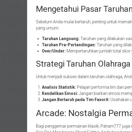
Mengetahui Pasar Taruha
Sebelum Anda mulai bertaruh, penting untuk memaha
yang umum:
Taruhan Langsung:
Taruhan yang dilakukan saa
Taruhan Pra-Pertandingan:
Taruhan yang dilak
Over/Under:
Mempertaruhkan jumlah total skor 
Strategi Taruhan Olahraga
Untuk menjadi sukses dalam taruhan olahraga, Anda p
Analisis Statistik:
Pelajari performa tim dan p
Kendalikan Emosi:
Jangan biarkan emosi memp
Jangan Bertaruh pada Tim Favorit:
Usahakan unt
Arcade: Nostalgia Perm
Bagi penggemar permainan klasik, Paham777 juga